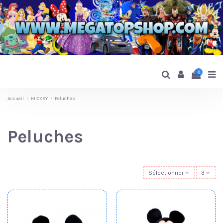
0
Accueil
MICKEY
Peluches
Peluches
Sélectionner
3