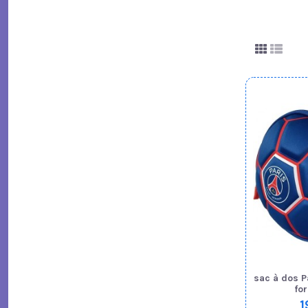
sac à dos P
fo
1