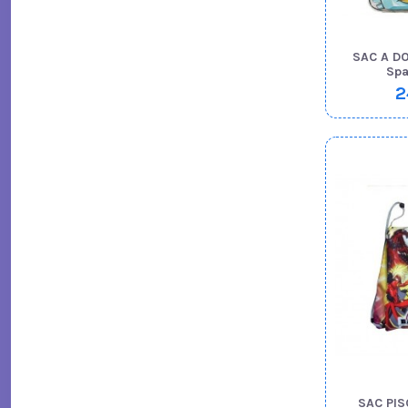
SAC A D
Spa
2
SAC PI