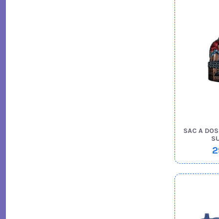
SAC A DO
S
2