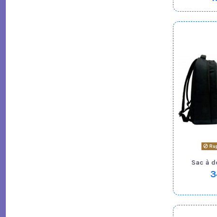
Rup
Sac à d
3