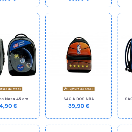
ture de stock
Rupture de stock
os Nasa 45 cm
SAC A DOS NBA
SAC
4,90 €
39,90 €