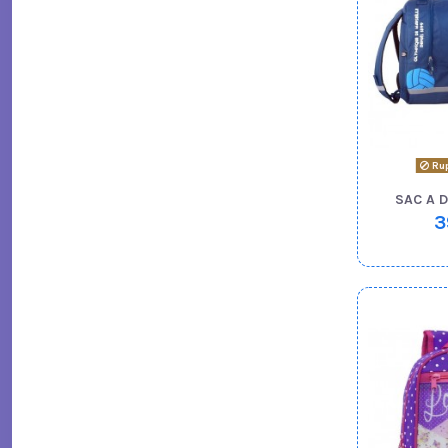
Rup
SAC A 
3