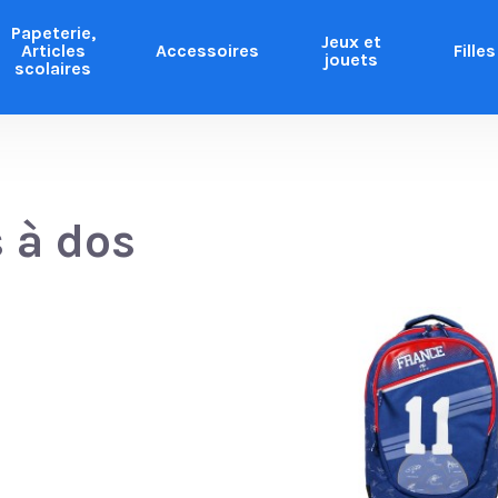
Papeterie,
Jeux et
Articles
Accessoires
Filles
jouets
scolaires
 à dos