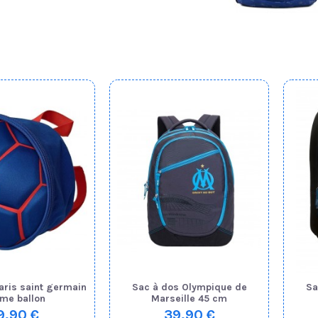
aris saint germain
Sac à dos Olympique de
Sa
rme ballon
Marseille 45 cm
9,90 €
39,90 €