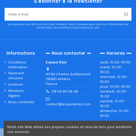
S'abonner à la newsletter
Vous pouvez vous désinscrire à tout moment. Vous trouverez pour cela nos informations de
contact dans les conditions d'utilisation du site.
Informations
Nous contacter
Horaires
Conditions
Espace Kids
lundi, 10:00–19:00
d'utilisation
mardi, 10:00–
19:00
Paiement
43 Bd Charles Guillaumont
mercredi, 10:00–
sécurisé
06160 Antibes
19:00
France
Livraison
jeudi, 10:00–19:00
Mentions
vendredi, 10:00–
09 54 93 04 28
légales
19:00
samedi, 10:00–
Nous contacter
contact@espacekids.com
19:00
dimanche, 10:00–
19:00
Notre site Web utilise ses propres cookies et ceux de tiers pour améliorer
nos services.