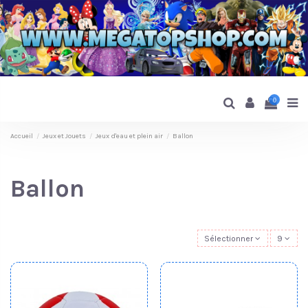
0
Accueil
Jeux et Jouets
Jeux d'eau et plein air
Ballon
Ballon
Sélectionner
9