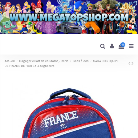
0
Accueil
Bagagerie,Cartables,Maroquinerie
Sacs à dos
SAC A DOS EQUIPE
DE FRANCE DE FOOTBALL Signature