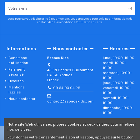
Vous pouvez vous désinscrire à tout moment. Vous trouverez pour cela nos informations de
contact dans les conditions d'utilisation du site.
Informations
Nous contacter
Horaires
Conditions
Espace Kids
lundi, 10:00–19:00
d'utilisation
mardi, 10:00–
19:00
Paiement
43 Bd Charles Guillaumont
mercredi, 10:00–
sécurisé
06160 Antibes
19:00
France
Livraison
jeudi, 10:00–19:00
Mentions
vendredi, 10:00–
09 54 93 04 28
légales
19:00
samedi, 10:00–
Nous contacter
contact@espacekids.com
19:00
dimanche, 10:00–
19:00
Notre site Web utilise ses propres cookies et ceux de tiers pour améliorer
nos services.
©2022 Copyright Espace Kids - Tous droits réservés
Pour donner votre consentement à son utilisation, appuyez sur le bouton