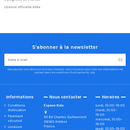
Licence officielle Intex
S'abonner à la newsletter
Vous pouvez vous désinscrire à tout moment. Vous trouverez pour cela nos informations de
contact dans les conditions d'utilisation du site.
Informations
Nous contacter
Horaires
Conditions
Espace Kids
lundi, 10:00–19:00
d'utilisation
mardi, 10:00–
19:00
Paiement
43 Bd Charles Guillaumont
mercredi, 10:00–
sécurisé
06160 Antibes
19:00
France
Livraison
jeudi, 10:00–19:00