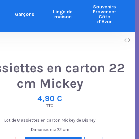
Souvenirs
Linge de
Provence-
Garçons
maison
Côte
d'Azur
ssiettes en carton 22
cm Mickey
4,90 €
TTC
Lot de 8 assiettes en carton Mickey de Disney
Dimensions: 22 cm