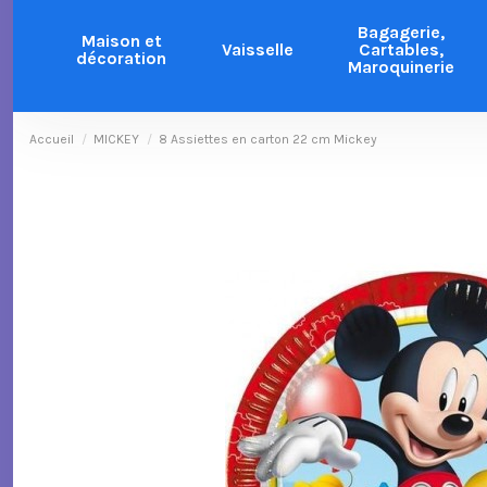
Bagagerie,
Maison et
Vaisselle
Cartables,
décoration
Maroquinerie
Accueil
MICKEY
8 Assiettes en carton 22 cm Mickey